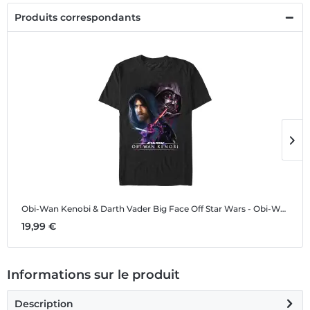
Produits correspondants
Obi-Wan Kenobi & Darth Vader Big Face Off
Star Wars - Obi-Wan Kenobi - Obi-Wan Kenobi & Darth Vader Big Face Off - Homme T-shirt
O
19,99 €
4
Informations sur le produit
Description