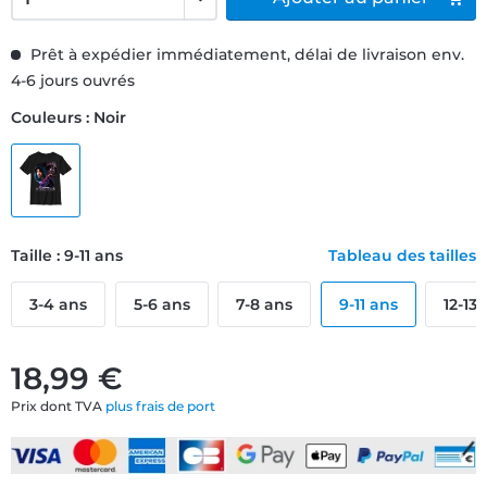
Prêt à expédier immédiatement, délai de livraison env.
4-6 jours ouvrés
Couleurs : Noir
Taille : 9-11 ans
Tableau des tailles
3-4 ans
5-6 ans
7-8 ans
9-11 ans
12-13
18,99 €
Prix dont TVA
plus frais de port