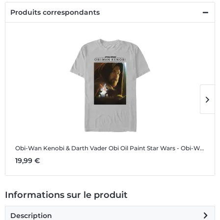
Produits correspondants
Obi-Wan Kenobi & Darth Vader Obi Oil Paint
Star Wars - Obi-Wan Kenobi - Obi-Wan Kenobi & Darth Vader Obi Oil Paint - Homme T-shirt
O
19,99 €
1
Informations sur le produit
Description