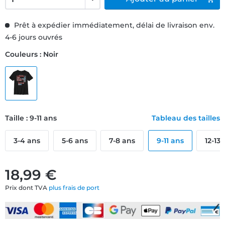
Prêt à expédier immédiatement, délai de livraison env.
4-6 jours ouvrés
Couleurs : Noir
Taille : 9-11 ans
Tableau des tailles
3-4 ans
5-6 ans
7-8 ans
9-11 ans
12-13
18,99 €
Prix dont TVA
plus frais de port