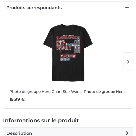
Produits correspondants
Photo de groupe Hero Chart
Star Wars - Photo de groupe Hero Chart - Homme T-shirt
P
19,99 €
4
Informations sur le produit
Description