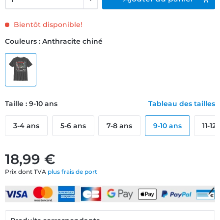
Bientôt disponible!
Couleurs : Anthracite chiné
Taille : 9-10 ans
Tableau des tailles
3-4 ans
5-6 ans
7-8 ans
9-10 ans
11-12
18,99 €
Prix dont TVA
plus frais de port