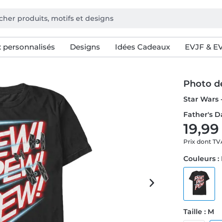
 personnalisés
Designs
Idées Cadeaux
EVJF & E
Photo d
Star Wars
Father's D
19,99
Prix dont T
Couleurs :
Taille : M