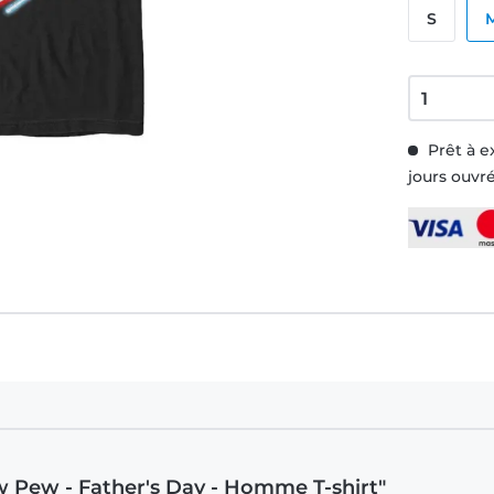
S
Prêt à e
jours ouvr
 Pew - Father's Day - Homme T-shirt"