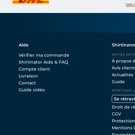
588
Aide
Shirtinato
Vérifier ma commande
NOTRE ENT
À propos 
Shirtinator Aide & FAQ
Avis client
Compte client
Actualités
Livraison
Guide
Contact
Guide vidéo
MENTIONS 
Se rétrac
Droit de r
CGV
Protectio
Mentions l
Paramètre