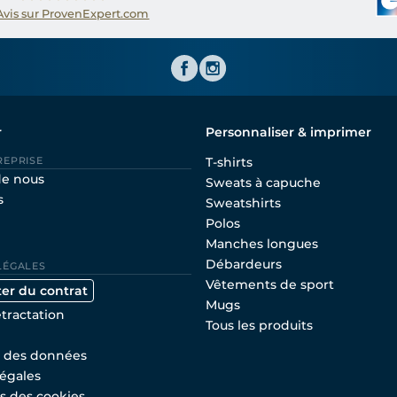
Avis sur ProvenExpert.com
Shirtinator FR
r
Personnaliser & imprimer
REPRISE
T-shirts
de nous
Sweats à capuche
s
Sweatshirts
Polos
Manches longues
Débardeurs
LÉGALES
Vêtements de sport
ter du contrat
Mugs
étractation
Tous les produits
n des données
égales
s des cookies