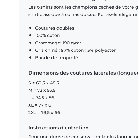
Les t-shirts sont les champions cachés de votre ga
shirt classique à col ras du cou. Portez-le éléga
Coutures doubles
100% coton
Grammage: 190 g/m²
Gris chiné : 97% coton ; 3% polyester
Bande de propreté
Dimensions des coutures latérales (longue
S = 69,5 x 48,5
M = 72 x 53,5
L = 74,5 x 56
XL = 77 x 61
2XL = 78,5 x 66
Instructions d'entretien
Pour une durée de conservation la plus longue p