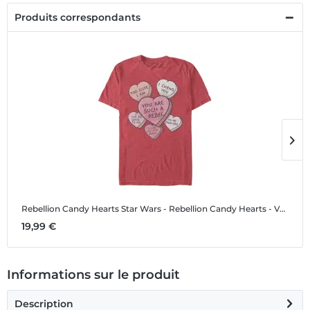
Produits correspondants
Rebellion Candy Hearts
Star Wars - Rebellion Candy Hearts - Valentine's Day - Homme T-shirt
R
19,99 €
1
Informations sur le produit
Description