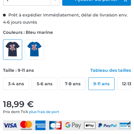
Prêt à expédier immédiatement, délai de livraison env.
4-6 jours ouvrés
Couleurs : Bleu marine
Taille : 9-11 ans
Tableau des tailles
3-4 ans
5-6 ans
7-8 ans
9-11 ans
12-13
18,99 €
Prix dont TVA
plus frais de port