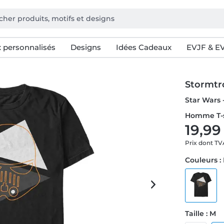
 personnalisés
Designs
Idées Cadeaux
EVJF & E
Stormtr
Star Wars 
Homme T-s
19,99
Prix dont T
Couleurs :
Taille : M