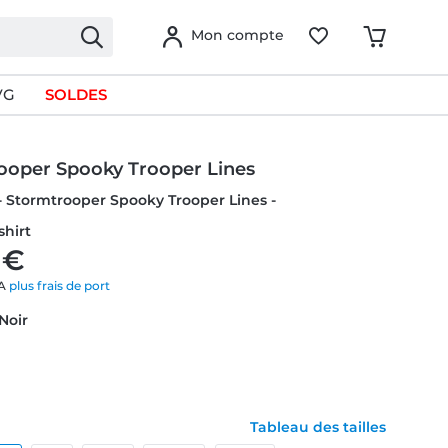
Mon compte
VG
SOLDES
ooper Spooky Trooper Lines
- Stormtrooper Spooky Trooper Lines -
hirt
 €
VA
plus frais de port
 Noir
Tableau des tailles