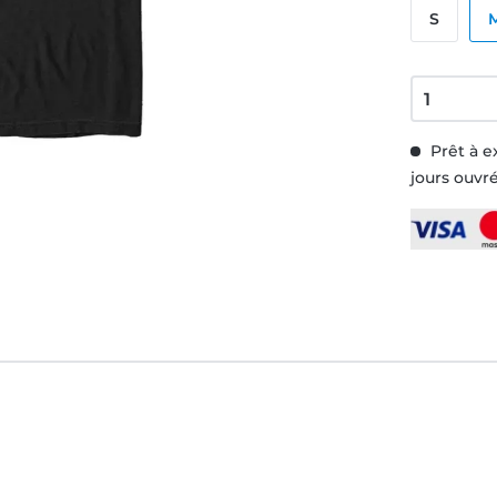
S
Prêt à e
jours ouvr