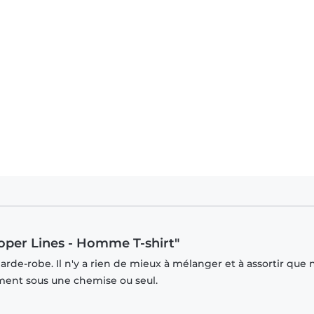
r Spooky Trooper Lines - Enfant T-shirt
oper Lines - Homme T-shirt"
rde-robe. Il n'y a rien de mieux à mélanger et à assortir que 
mment sous une chemise ou seul.