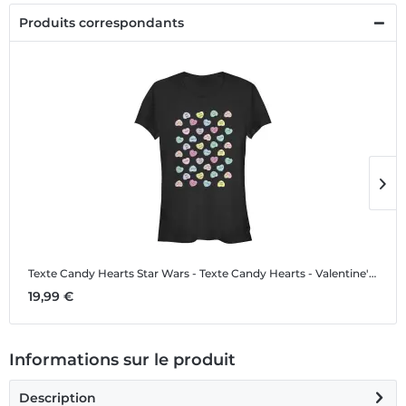
Produits correspondants
Texte Candy Hearts
Star Wars - Texte Candy Hearts - Valentine's Day - Femme T-shirt
T
19,99 €
1
Informations sur le produit
Description