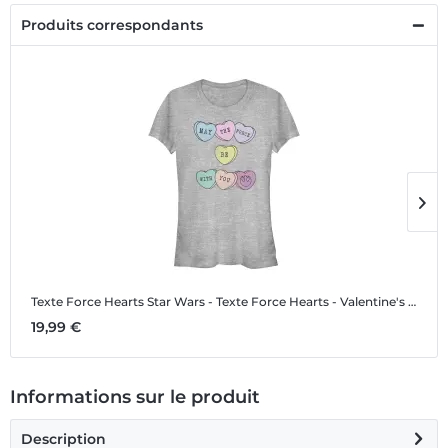
Produits correspondants
Texte Force Hearts
Star Wars - Texte Force Hearts - Valentine's Day - Femme T-shirt
T
19,99 €
1
Informations sur le produit
Description