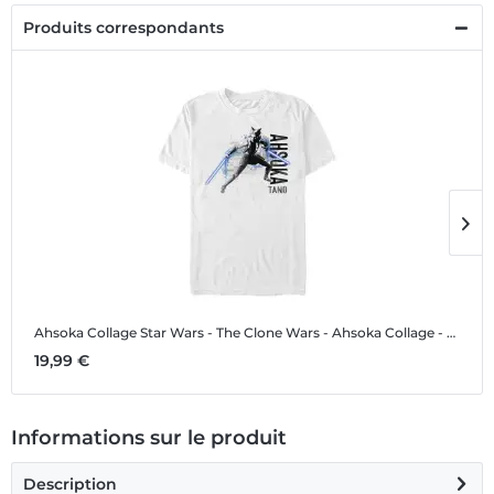
Produits correspondants
Ahsoka Collage
Star Wars - The Clone Wars - Ahsoka Collage - Homme T-shirt
A
19,99 €
1
Informations sur le produit
Description