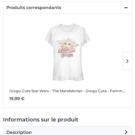
Produits correspondants
Grogu Cute
Star Wars - The Mandalorian - Grogu Cute - Femme T-shirt
G
19,99 €
1
Informations sur le produit
Description