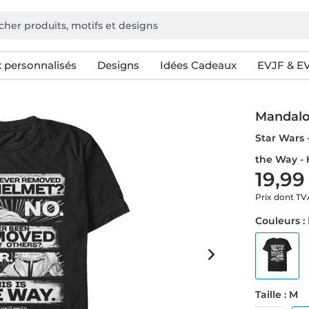
 personnalisés
Designs
Idées Cadeaux
EVJF & E
Mandalor
Star Wars 
the Way -
19,99
Prix dont T
Couleurs :
Taille : M