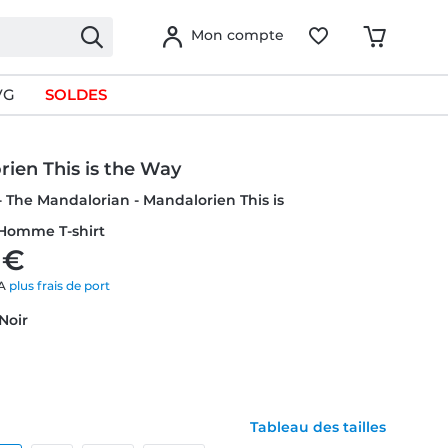
Mon compte
VG
SOLDES
ien This is the Way
- The Mandalorian - Mandalorien This is
 Homme T-shirt
 €
VA
plus frais de port
 Noir
Tableau des tailles