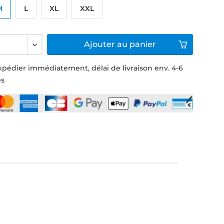
M
L
XL
XXL
Ajouter
au panier
xpédier immédiatement, délai de livraison env. 4-6
és