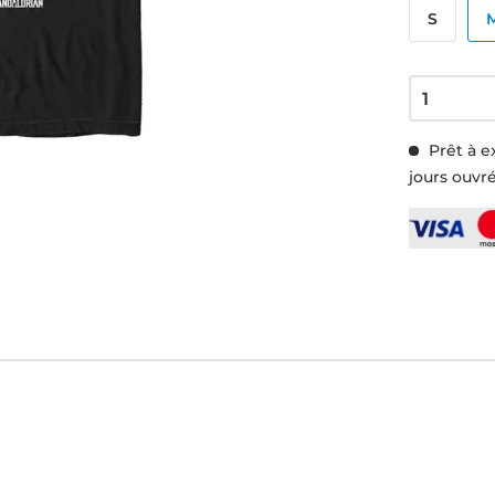
S
Prêt à e
jours ouvr