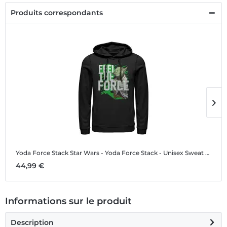
Produits correspondants
Yoda Force Stack
Star Wars - Yoda Force Stack - Unisex Sweat à capuche
Y
44,99 €
1
Informations sur le produit
Description