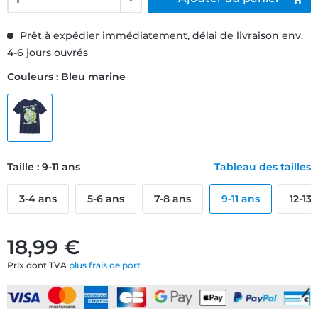
Prêt à expédier immédiatement, délai de livraison env.
4-6 jours ouvrés
Couleurs : Bleu marine
Taille : 9-11 ans
Tableau des tailles
3-4 ans
5-6 ans
7-8 ans
9-11 ans
12-13
18,99 €
Prix dont TVA
plus frais de port