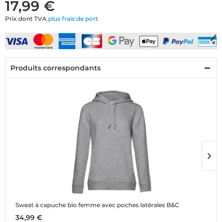
17,99 €
Prix dont TVA
plus frais de port
Produits correspondants
Sweat à capuche bio femme avec poches latérales B&C
T
34,99 €
1