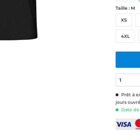
Taille : M
XS
4XL
Prêt à e
jours ouvr
Date de 