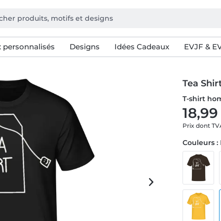
 personnalisés
Designs
Idées Cadeaux
EVJF & E
Tea Shir
T-shirt h
18,99
Prix dont T
Couleurs :