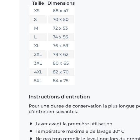
Taille
Dimensions
XS
68 x 47
S
70 x 50
M
72 x 53
L
74 x 56
XL
76 x 59
2XL
78 x 62
3XL
80 x 65
4XL
82 x 70
5XL
84 x 75
Instructions d'entretien
Pour une durée de conservation la plus longue p
d'entretien suivantes:
Laver avant la première utilisation
Température maximale de lavage 30° C
Ne pas trop remplir le lave-linge lors du prem