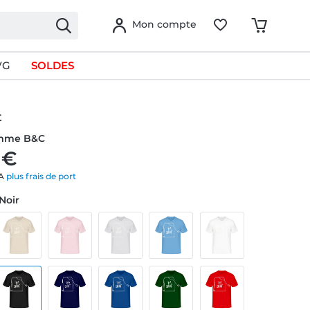
Mon compte
VG
SOLDES
t
omme B&C
 €
VA
plus frais de port
 Noir