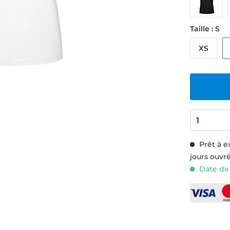
Taille : S
XS
Prêt à e
jours ouvr
Date de 