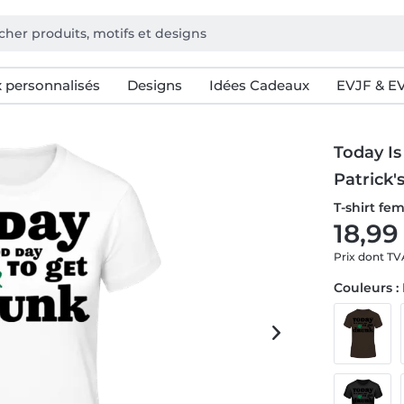
 personnalisés
Designs
Idées Cadeaux
EVJF & E
Today Is
Patrick'
T-shirt f
18,99
Prix dont T
Couleurs :