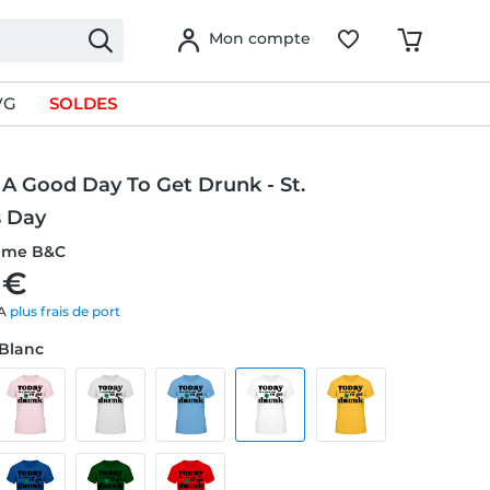
Mon compte
VG
SOLDES
 A Good Day To Get Drunk - St.
s Day
emme B&C
 €
VA
plus frais de port
 Blanc