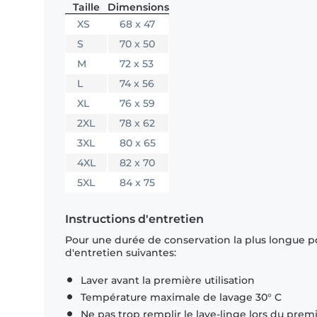
Taille
Dimensions
XS
68 x 47
S
70 x 50
M
72 x 53
L
74 x 56
XL
76 x 59
2XL
78 x 62
3XL
80 x 65
4XL
82 x 70
5XL
84 x 75
Instructions d'entretien
Pour une durée de conservation la plus longue p
d'entretien suivantes:
Laver avant la première utilisation
Température maximale de lavage 30° C
Ne pas trop remplir le lave-linge lors du prem