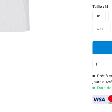
Taille : M
XS
4XL
Prêt à e
jours ouvr
Date de 