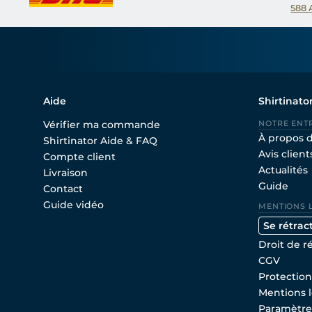
588
Aide
Shirtinato
Vérifier ma commande
NOTRE ENT
À propos 
Shirtinator Aide & FAQ
Avis client
Compte client
Actualités
Livraison
Guide
Contact
Guide vidéo
MENTIONS 
Se rétrac
Droit de r
CGV
Protectio
Mentions l
Paramètre