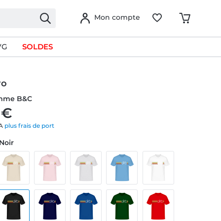
Mon compte
VG
SOLDES
ro
omme B&C
 €
VA
plus frais de port
 Noir