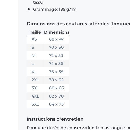
tissu
Grammage: 185 g/m²
Dimensions des coutures latérales (longue
Taille
Dimensions
XS
68 x 47
S
70 x 50
M
72 x 53
L
74 x 56
XL
76 x 59
2XL
78 x 62
3XL
80 x 65
4XL
82 x 70
5XL
84 x 75
Instructions d'entretien
Pour une durée de conservation la plus longue p