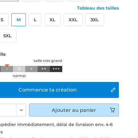
Tableau des tailles
S
M
L
XL
XXL
3XL
5XL
lle
taille très grand
-
0
+
++
+++
normal
Commence ta création
Ajouter
au panier
xpédier immédiatement, délai de livraison env. 4-6
és