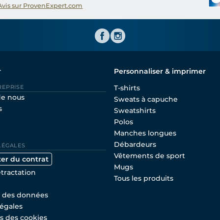
Avis sur ProvenExpert.com
Shirtinator FR
r
Personnaliser & imprimer
REPRISE
T-shirts
de nous
Sweats à capuche
s
Sweatshirts
Polos
Manches longues
Débardeurs
LÉGALES
Vêtements de sport
ter du contrat
Mugs
étractation
Tous les produits
n des données
égales
s des cookies