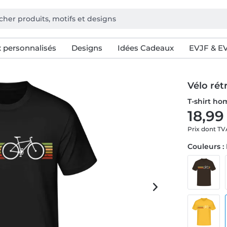
 personnalisés
Designs
Idées Cadeaux
EVJF & E
Vélo rét
T-shirt h
18,99
Prix dont T
Couleurs :