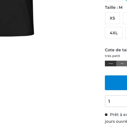
Taille : M
XS
4XL
Cote de tai
très petit
---
--
Prêt à e
jours ouvr