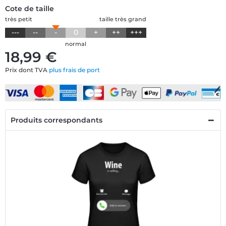
Cote de taille
très petit
taille très grand
---
--
-
0
+
++
+++
normal
18,99 €
Prix dont TVA
plus frais de port
Produits correspondants