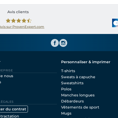
Avis clients
Avis sur ProvenExpert.com
Shirtinator FR
r
Personnaliser & imprimer
REPRISE
T-shirts
de nous
Sweats à capuche
s
Sweatshirts
Polos
Manches longues
Débardeurs
LÉGALES
Vêtements de sport
ter du contrat
Mugs
étractation