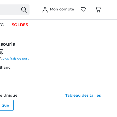
Mon compte
VG
SOLDES
 souris
€
VA
plus frais de port
 Blanc
ille Unique
Tableau des tailles
nique