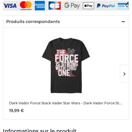
Produits correspondants
Dark Vador Force Stack Vader
Star Wars - Dark Vador Force Stack Vader - Homme T-shirt
D
19,99 €
1
Informations sur le produit