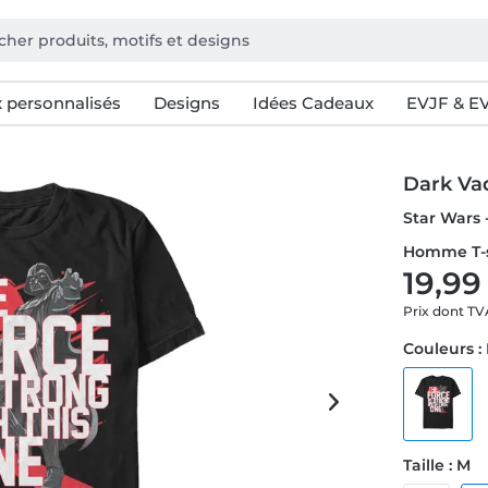
 personnalisés
Designs
Idées Cadeaux
EVJF & E
Dark Va
Star Wars 
Homme T-s
19,99
Prix dont T
Couleurs :
Taille : M