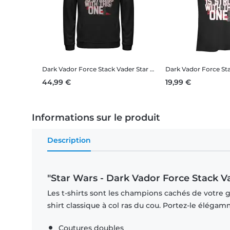
Dark Vador Force Stack Vader
Star Wars - Dark Vador Force Stack Vader - Unisex Sweat à capuche
Dark Vador Force St
44,99 €
19,99 €
Informations sur le produit
Description
"Star Wars - Dark Vador Force Stack V
Les t-shirts sont les champions cachés de votre ga
shirt classique à col ras du cou. Portez-le éléga
Coutures doubles