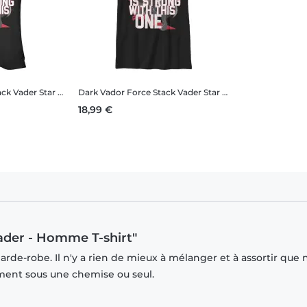
ack Vader
Star Wars - Dark Vador Force Stack Vader - Femme T-shirt
Dark Vador Force Stack Vader
Star Wars - Dark Vador Force Stack Vader - Enfant T-shirt
18,99 €
ader - Homme T-shirt"
rde-robe. Il n'y a rien de mieux à mélanger et à assortir que 
mment sous une chemise ou seul.