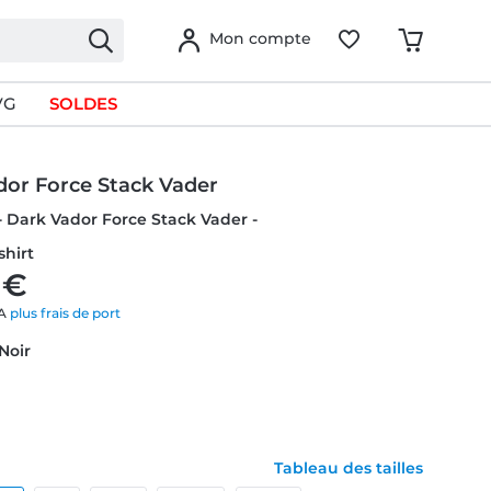
Mon compte
VG
SOLDES
dor Force Stack Vader
- Dark Vador Force Stack Vader -
hirt
 €
VA
plus frais de port
 Noir
Tableau des tailles