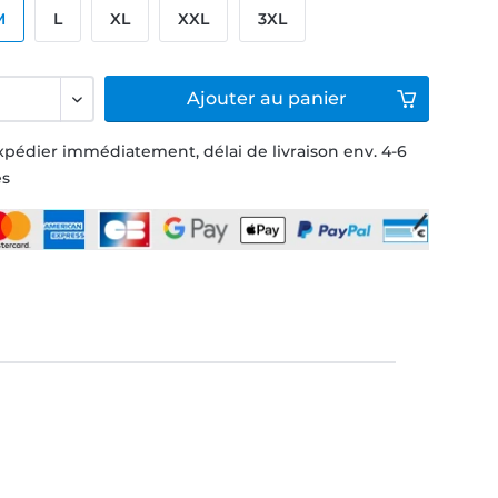
M
L
XL
XXL
3XL
Ajouter
au panier
xpédier immédiatement, délai de livraison env. 4-6
és