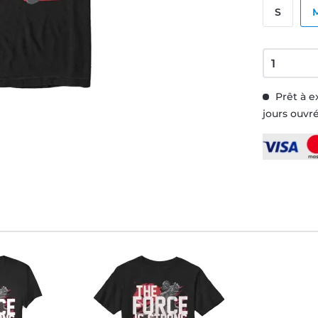
S
Prêt à e
jours ouvr