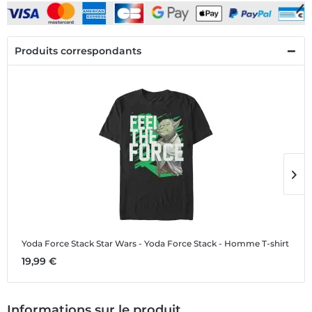
Produits correspondants
Yoda Force Stack
Star Wars - Yoda Force Stack - Homme T-shirt
Y
19,99 €
1
Informations sur le produit