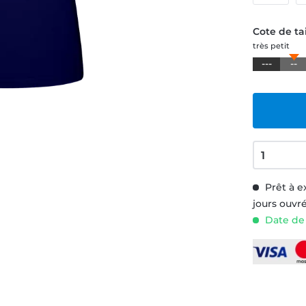
Cote de tai
très petit
---
--
Prêt à e
jours ouvr
Date de l