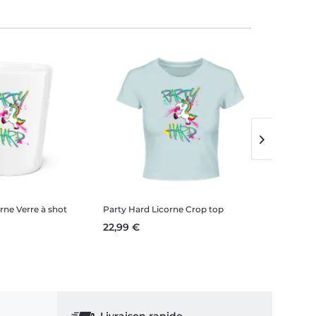
orne
Verre à shot
Party Hard Licorne
Crop top
Party Har
22,99 €
34,99 €