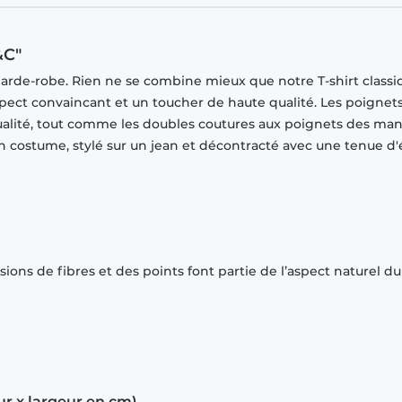
&C"
garde-robe. Rien ne se combine mieux que notre T-shirt classi
spect convaincant et un toucher de haute qualité. Les poignet
ualité, tout comme les doubles coutures aux poignets des ma
 un costume, stylé sur un jean et décontracté avec une tenue d'
ions de fibres et des points font partie de l’aspect naturel du
ur x largeur en cm)