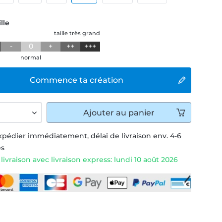
lle
taille très grand
-
0
+
++
+++
normal
Commence ta création
Ajouter
au panier
xpédier immédiatement, délai de livraison env. 4-6
és
ivraison avec livraison express: lundi 10 août 2026