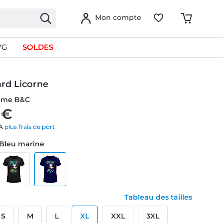
Mon compte
VG
SOLDES
ard Licorne
emme B&C
 €
VA
plus frais de port
 Bleu marine
Tableau des tailles
S
M
L
XL
XXL
3XL