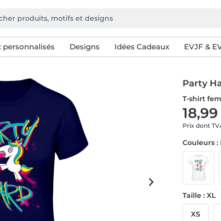
 personnalisés
Designs
Idées Cadeaux
EVJF & E
Party H
T-shirt f
18,99
Prix dont T
Couleurs :
Taille : XL
XS