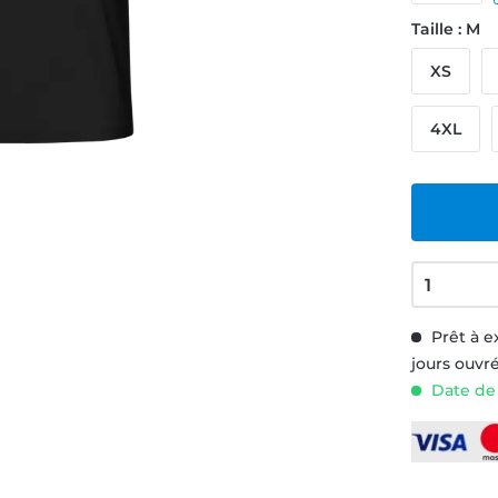
Taille : M
XS
4XL
Prêt à e
jours ouvr
Date de 