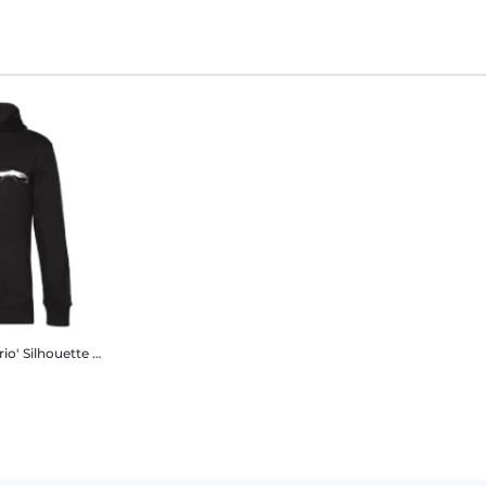
rio' Silhouette
Sweat à capuche standard homme