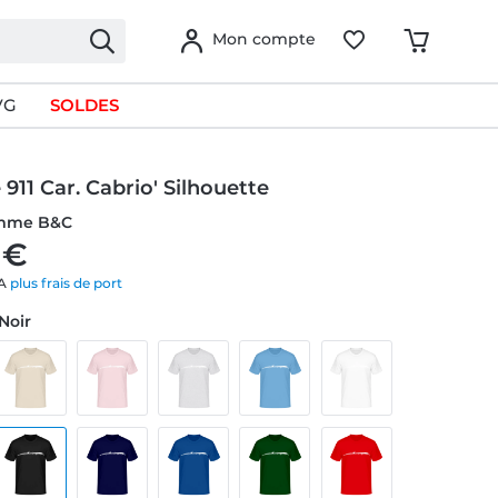
Mon compte
VG
SOLDES
 911 Car. Cabrio' Silhouette
omme B&C
 €
VA
plus frais de port
 Noir