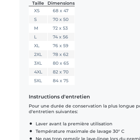
Taille
Dimensions
XS
68 x 47
S
70 x 50
M
72 x 53
L
74 x 56
XL
76 x 59
2XL
78 x 62
3XL
80 x 65
4XL
82 x 70
5XL
84 x 75
Instructions d'entretien
Pour une durée de conservation la plus longue p
d'entretien suivantes:
Laver avant la première utilisation
Température maximale de lavage 30° C
Ne pas trop remplir le lave-linge lors du prem