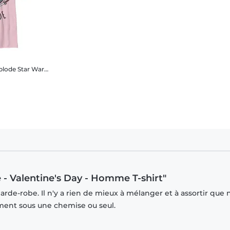
xplode
Star Wars - Étoile noire Heart Explode - Valentine's Day - Enfant T-shirt
e - Valentine's Day - Homme T-shirt"
rde-robe. Il n'y a rien de mieux à mélanger et à assortir que 
mment sous une chemise ou seul.