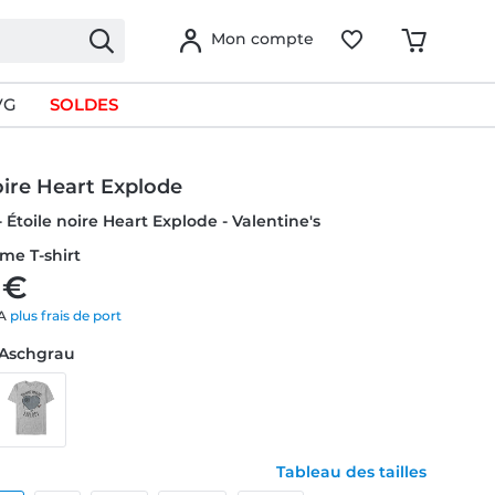
Mon compte
VG
SOLDES
oire Heart Explode
- Étoile noire Heart Explode - Valentine's
me T-shirt
 €
VA
plus frais de port
 Aschgrau
Tableau des tailles