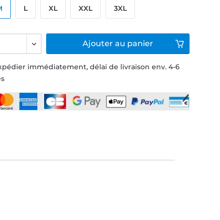
M
L
XL
XXL
3XL
Ajouter
au panier
xpédier immédiatement, délai de livraison env. 4-6
és