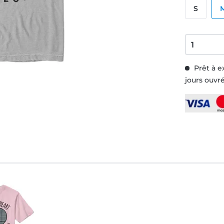
S
Prêt à e
jours ouvr