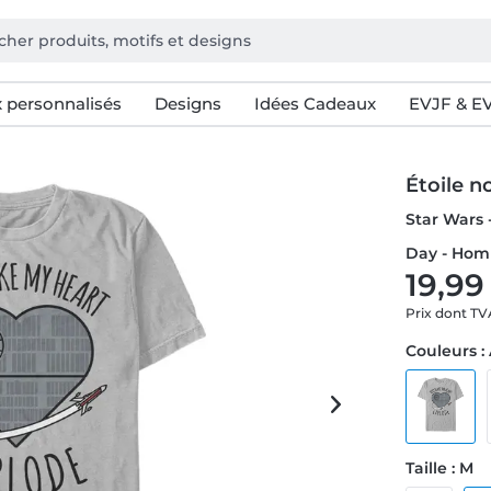
 personnalisés
Designs
Idées Cadeaux
EVJF & E
Étoile n
Star Wars 
Day - Hom
19,99
Prix dont T
Couleurs :
Taille : M