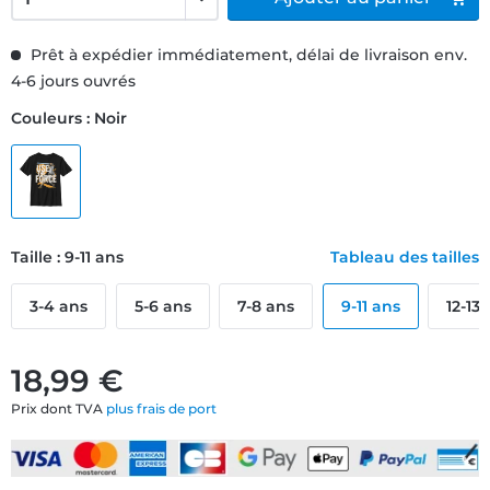
Prêt à expédier immédiatement, délai de livraison env.
4-6 jours ouvrés
Couleurs : Noir
Taille : 9-11 ans
Tableau des tailles
3-4 ans
5-6 ans
7-8 ans
9-11 ans
12-13
18,99 €
Prix dont TVA
plus frais de port