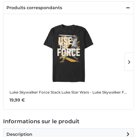
Produits correspondants
Luke Skywalker Force Stack Luke
Star Wars - Luke Skywalker Force Stack Luke - Homme T-shirt
L
19,99 €
4
Informations sur le produit
Description