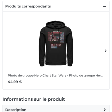
Produits correspondants
Photo de groupe Hero Chart
Star Wars - Photo de groupe Hero Chart - Unisex Sweat à capuche
P
44,99 €
1
Informations sur le produit
Description