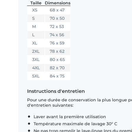
Taille
Dimensions
XS
68 x 47
S
70 x 50
M
72 x 53
L
74 x 56
XL
76 x 59
2XL
78 x 62
3XL
80 x 65
4XL
82 x 70
5XL
84 x 75
Instructions d'entretien
Pour une durée de conservation la plus longue p
d'entretien suivantes:
Laver avant la première utilisation
Température maximale de lavage 30° C
Ne pas trop remplir le lave-linge lors du prem