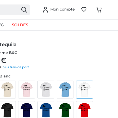
Mon compte
VG
SOLDES
Tequila
omme B&C
 €
VA
plus frais de port
 Blanc