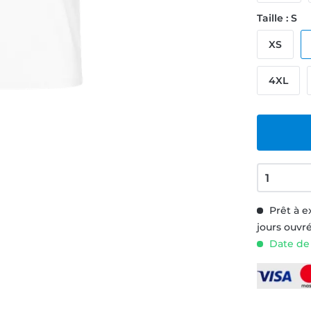
Taille : S
XS
4XL
Prêt à e
jours ouvr
Date de 