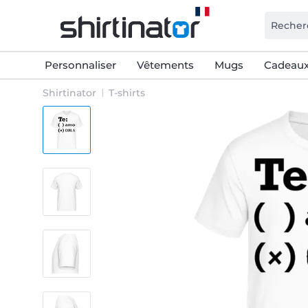
Personnaliser
Vêtements
Mugs
Cadeaux
Shirtinator
T-shirts