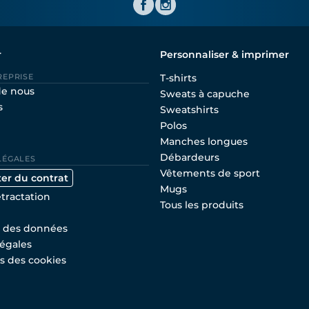
r
Personnaliser & imprimer
REPRISE
T-shirts
de nous
Sweats à capuche
s
Sweatshirts
Polos
Manches longues
Débardeurs
LÉGALES
Vêtements de sport
ter du contrat
Mugs
étractation
Tous les produits
n des données
égales
s des cookies