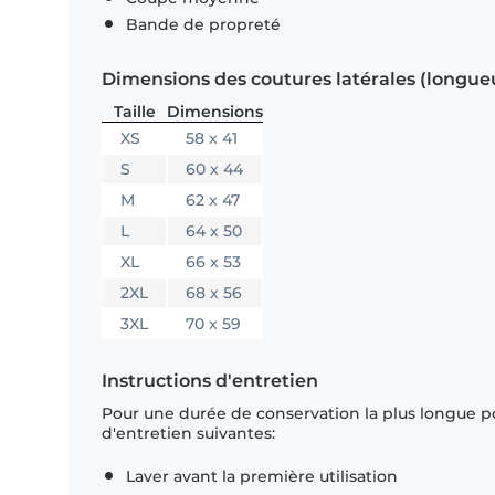
Bande de propreté
Dimensions des coutures latérales (longue
Taille
Dimensions
XS
58 x 41
S
60 x 44
M
62 x 47
L
64 x 50
XL
66 x 53
2XL
68 x 56
3XL
70 x 59
Instructions d'entretien
Pour une durée de conservation la plus longue p
d'entretien suivantes:
Laver avant la première utilisation