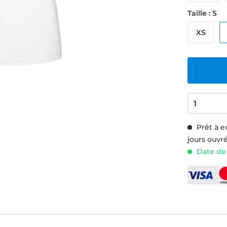
Taille : S
XS
Prêt à e
jours ouvr
Date de 