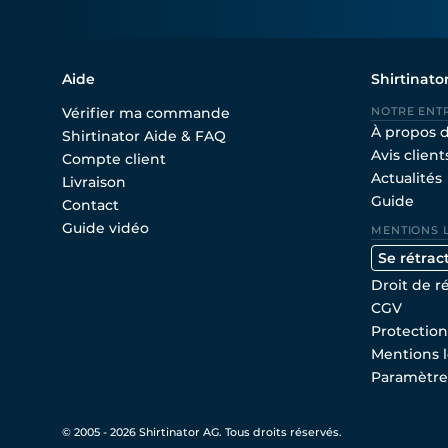
Aide
Shirtinato
Vérifier ma commande
NOTRE ENT
À propos 
Shirtinator Aide & FAQ
Avis client
Compte client
Actualités
Livraison
Guide
Contact
Guide vidéo
MENTIONS 
Se rétrac
Droit de r
CGV
Protectio
Mentions l
Paramètre
© 2005 - 2026 Shirtinator AG. Tous droits réservés.