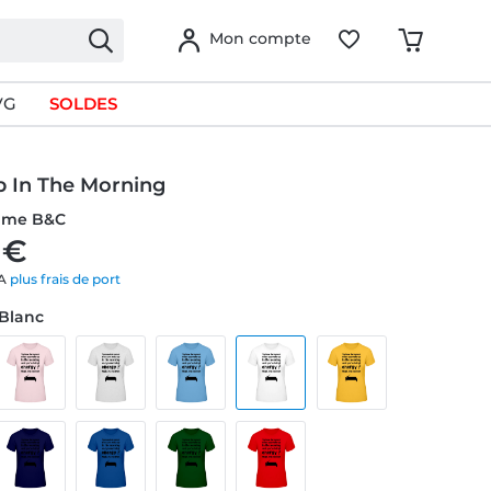
Mon compte
VG
SOLDES
 In The Morning
emme B&C
 €
VA
plus frais de port
 Blanc