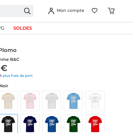
Mon compte
VG
SOLDES
 Plomo
omme B&C
 €
VA
plus frais de port
 Noir