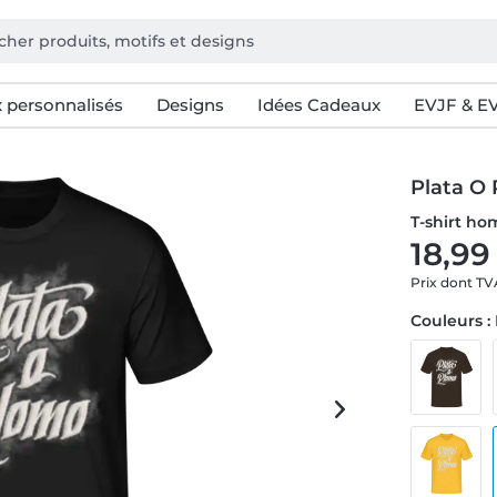
 personnalisés
Designs
Idées Cadeaux
EVJF & E
Plata O
T-shirt h
18,99
Prix dont T
Couleurs :