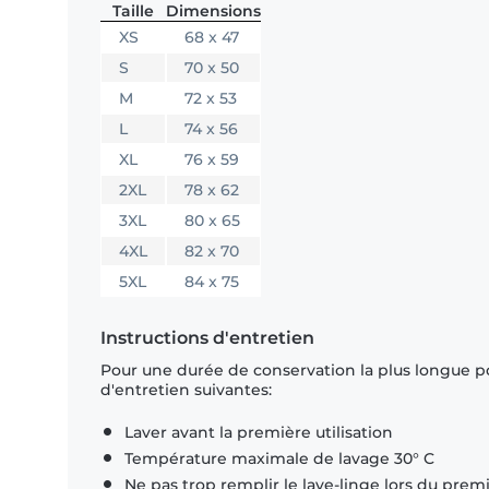
Taille
Dimensions
XS
68 x 47
S
70 x 50
M
72 x 53
L
74 x 56
XL
76 x 59
2XL
78 x 62
3XL
80 x 65
4XL
82 x 70
5XL
84 x 75
Instructions d'entretien
Pour une durée de conservation la plus longue p
d'entretien suivantes:
Laver avant la première utilisation
Température maximale de lavage 30° C
Ne pas trop remplir le lave-linge lors du prem