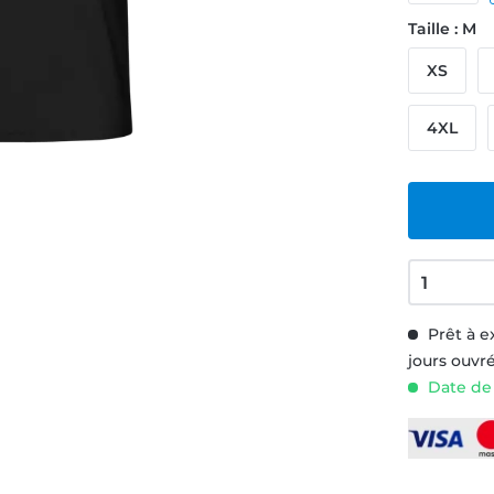
Taille : M
XS
4XL
Prêt à e
jours ouvr
Date de 