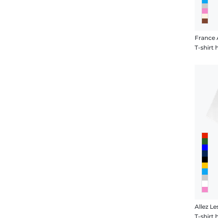
France 
T-shir
Allez Le
T-shir