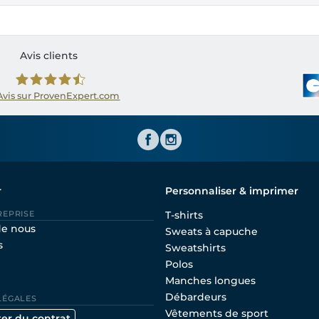
Avis clients
Avis sur ProvenExpert.com
Shirtinator FR
r
Personnaliser & imprimer
REPRISE
T-shirts
de nous
Sweats à capuche
s
Sweatshirts
Polos
Manches longues
Débardeurs
LÉGALES
Vêtements de sport
ter du contrat