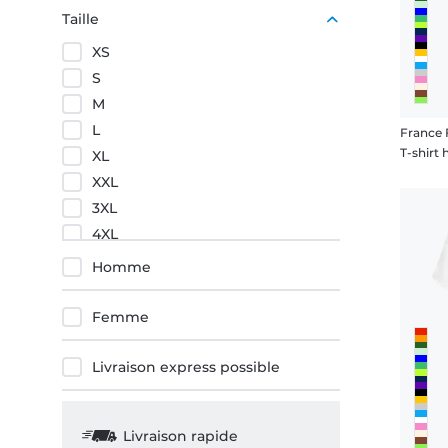
Pourpre
Taille
Orange
XS
Rouge
S
M
L
France 
T-shir
XL
XXL
3XL
4XL
5XL
Homme
Femme
Livraison express possible
Livraison rapide