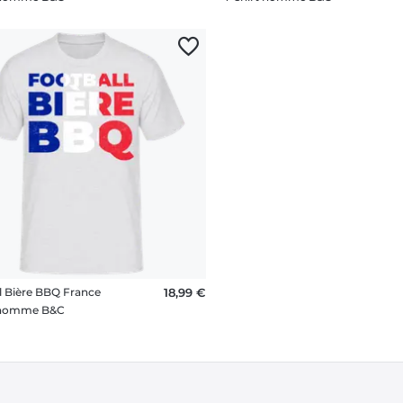
l Bière BBQ France
18,99 €
t homme B&C