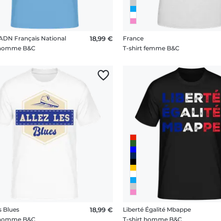
ADN Français National
18,99 €
France
t homme B&C
T-shirt femme B&C
s Blues
18,99 €
Liberté Égalité Mbappe
t homme B&C
T-shirt homme B&C