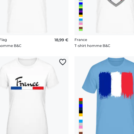
Flag
18,99 €
France
t homme B&C
T-shirt homme B&C