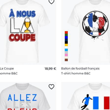
 La Coupe
18,99 €
Ballon de football français
t homme B&C
T-shirt homme B&C