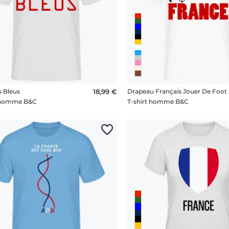
s Bleus
18,99 €
Drapeau Français Jouer De Foot
t homme B&C
T-shirt homme B&C