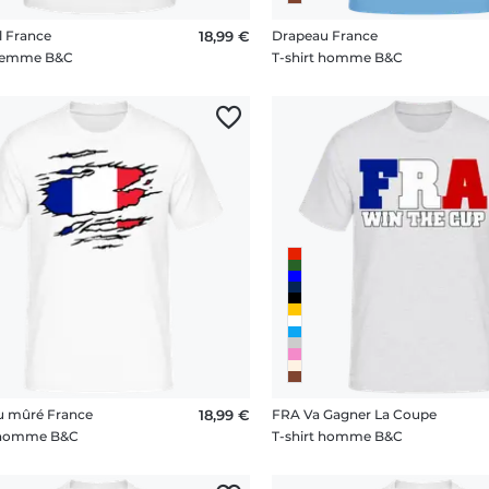
l France
18,99 €
Drapeau France
 femme B&C
T-shirt homme B&C
u mûré France
18,99 €
FRA Va Gagner La Coupe
t homme B&C
T-shirt homme B&C