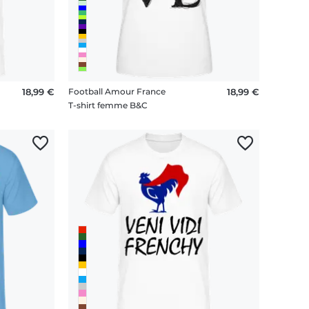
18,99 €
Football Amour France
18,99 €
T-shirt femme B&C